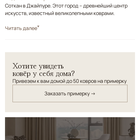
Соткан в Джайпуре. Этот город – древнейший центр
искусств, известный великолепными коврами.
Стиль
Читать далее
Современные
Цвета
Желтый, Золотой, Серый
Узоры
Абстрактный
Хотите увидеть
ковёр у себя дома?
Привезем к вам домой до 50 ковров на примерку
Заказать примерку →