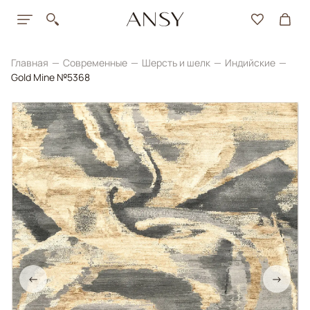
Главная
Современные
Шерсть и шелк
Индийские
Gold Mine №5368
←
→