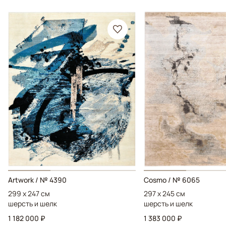
Artwork / № 4390
Cosmo / № 6065
299 x 247 см
297 x 245 см
шерсть и шелк
шерсть и шелк
1 182 000 ₽
1 383 000 ₽