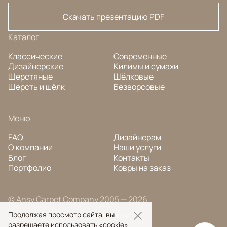
Скачать презентацию PDF
Каталог
Классические
Современные
Дизайнерские
Килимы и сумахи
Шерстяные
Шёлковые
Шерсть и шёлк
Безворсовые
Меню
FAQ
Дизайнерам
О компании
Наши услуги
Блог
Контакты
Портфолио
Ковры на заказ
© Ansy Carpet Company 2005 — 2026
Продолжая просмотр сайта, вы
Политика конфиденциальности
разрешаете использовать «cookie»