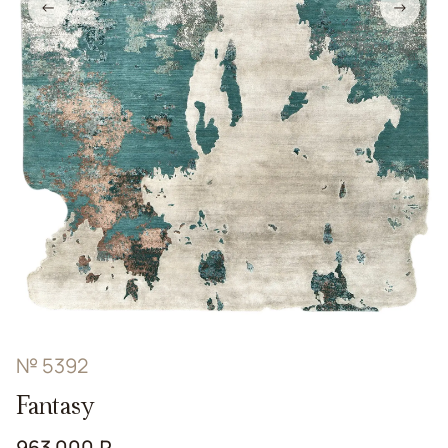
←
→
№ 5392
Fantasy
963 000 ₽