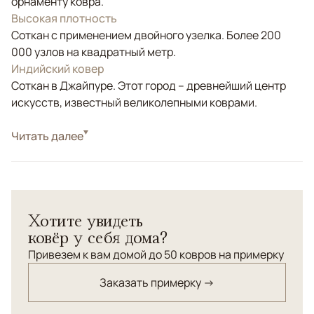
орнаменту ковра.
Высокая плотность
Соткан с применением двойного узелка. Более 200
000 узлов на квадратный метр.
Индийский ковер
Соткан в Джайпуре. Этот город – древнейший центр
искусств, известный великолепными коврами.
Стиль
Читать далее
Современные
Цвета
Серый, Бирюзовый, Зеленый
Узоры
Абстрактный
Хотите увидеть
ковёр у себя дома?
Привезем к вам домой до 50 ковров на примерку
Заказать примерку →