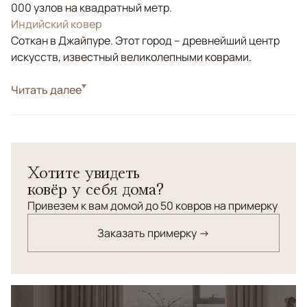
000 узлов на квадратный метр.
Индийский ковер
Соткан в Джайпуре. Этот город – древнейший центр
искусств, известный великолепными коврами.
Стиль
Читать далее
Современные
Цвета
Бежевый
Узоры
Абстрактный
Хотите увидеть
ковёр у себя дома?
Привезем к вам домой до 50 ковров на примерку
Заказать примерку →