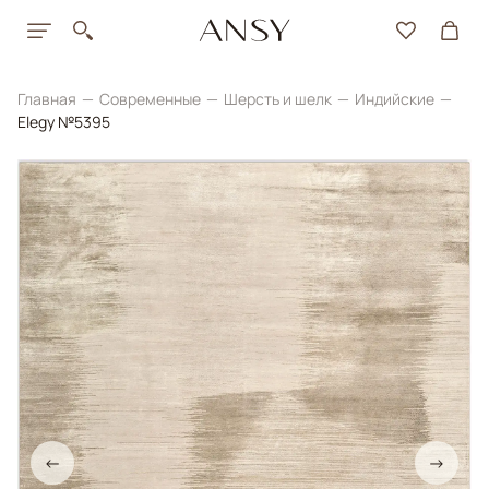
Главная
Современные
Шерсть и шелк
Индийские
Elegy №5395
←
→