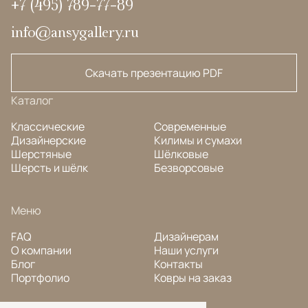
+7 (495) 789-77-89
info@ansygallery.ru
Скачать презентацию PDF
Каталог
Классические
Современные
Дизайнерские
Килимы и сумахи
Шерстяные
Шёлковые
Шерсть и шёлк
Безворсовые
Меню
FAQ
Дизайнерам
О компании
Наши услуги
Блог
Контакты
Портфолио
Ковры на заказ