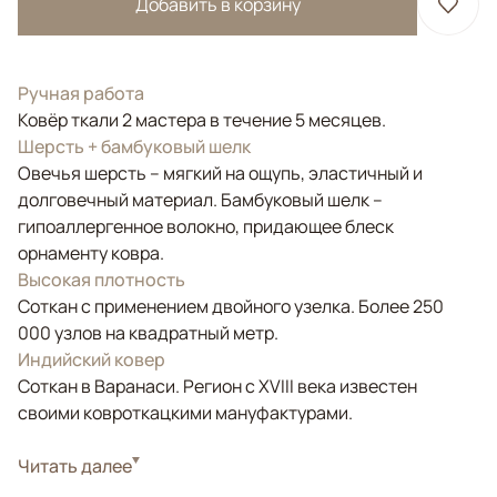
Добавить в корзину
Ручная работа
Ковёр ткали 2 мастера в течение 5 месяцев.
Шерсть + бамбуковый шелк
Овечья шерсть – мягкий на ощупь, эластичный и
долговечный материал. Бамбуковый шелк –
гипоаллергенное волокно, придающее блеск
орнаменту ковра.
Высокая плотность
Соткан с применением двойного узелка. Более 250
000 узлов на квадратный метр.
Индийский ковер
Соткан в Варанаси. Регион с XVIII века известен
своими ковроткацкими мануфактурами.
Стиль
Читать далее
Современные
Цвета
Серый