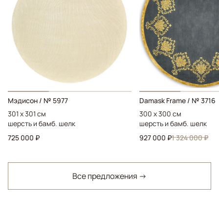
Мэдисон / № 5977
Damask Frame / № 3716
301 x 301 см
300 x 300 см
шерсть и бамб. шелк
шерсть и бамб. шелк
725 000 ₽
927 000 ₽
1 324 000 ₽
Все предложения →