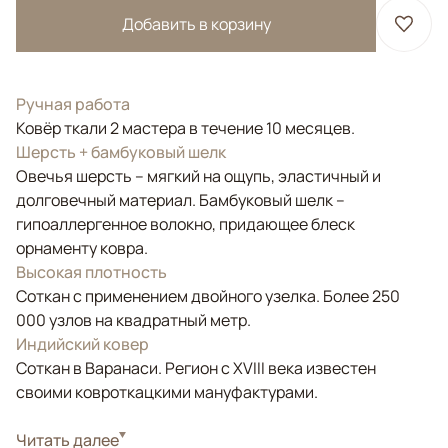
Добавить в корзину
Ручная работа
Ковёр ткали 2 мастера в течение 10 месяцев.
Шерсть + бамбуковый шелк
Овечья шерсть – мягкий на ощупь, эластичный и
долговечный материал. Бамбуковый шелк –
гипоаллергенное волокно, придающее блеск
орнаменту ковра.
Высокая плотность
Соткан с применением двойного узелка. Более 250
000 узлов на квадратный метр.
Индийский ковер
Соткан в Варанаси. Регион с XVIII века известен
своими ковроткацкими мануфактурами.
Стиль
Читать далее
Современные