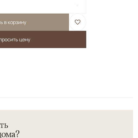
ь в корзину
просить цену
 Бадохи.<br>Весь орнамент выполнен из шелка , а
андской шерсти высшей категории.</br>Высокая
ть
дома?