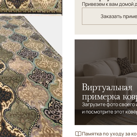
Привезем к вам домой д
Заказать прим
Виртуальная
примерка ков
Загрузите фото своего
и посмотрите этот ковё
Памятка по уходу за к