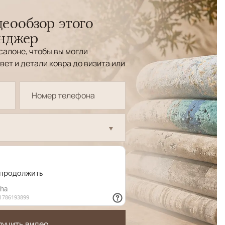
еообзор этого
енджер
салоне, чтобы вы могли
вет и детали ковра до визита или
лучить видео