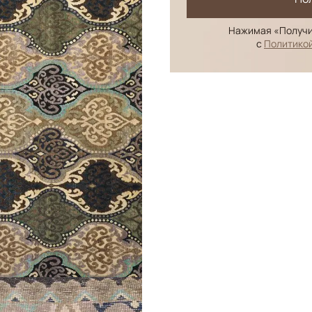
Нажимая «Получи
с
Политико