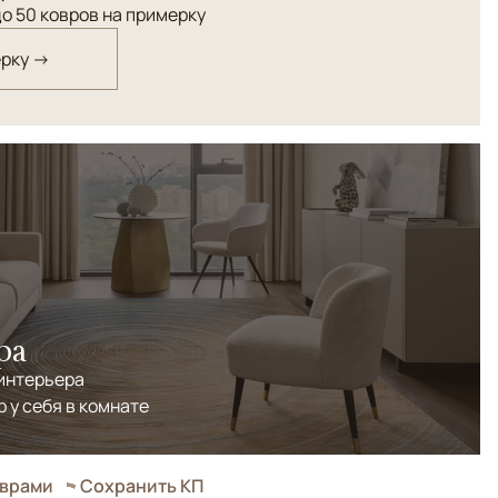
о 50 ковров на примерку
ерку →
ра
 интерьера
р у себя в комнате
оврами
Сохранить КП