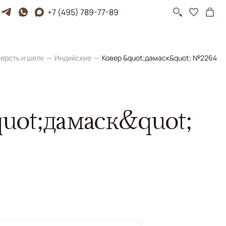
+7 (495) 789-77-89
ерсть и шелк
Индийские
Ковер &quot;дамаск&quot; №2264
uot;дамаск&quot;