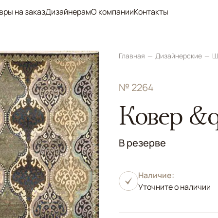
вры на заказ
Дизайнерам
О компании
Контакты
Главная
Дизайнерские
Ш
№ 2264
Ковер &q
В резерве
Наличие:
Уточните о наличии