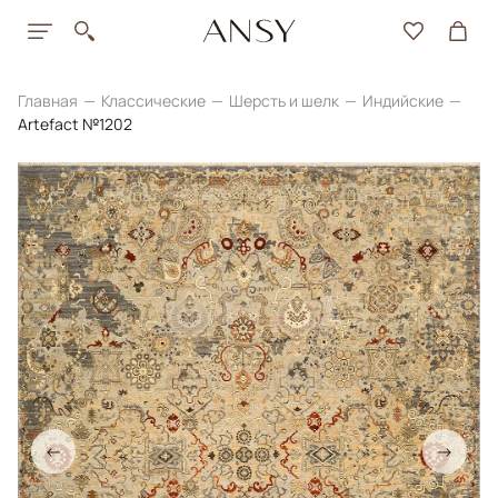
Главная
Классические
Шерсть и шелк
Индийские
Artefact №1202
←
→