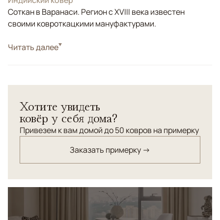
Индийский ковер
Соткан в Варанаси. Регион с XVIII века известен
своими ковроткацкими мануфактурами.
Стиль
Читать далее
Классические
Бежевый, Коричневый/Терракотовый,
Цвета
Оливковый
Узоры
Растительный
Хотите увидеть
Дизайнерский ковер "Артефакт" со стертыми пятнами
ковёр у себя дома?
в орнаменте производит яркое впечатление.
Идеальное решение для интерьера в стиле лофт и
Привезем к вам домой до 50 ковров на примерку
индастриал.
Заказать примерку →