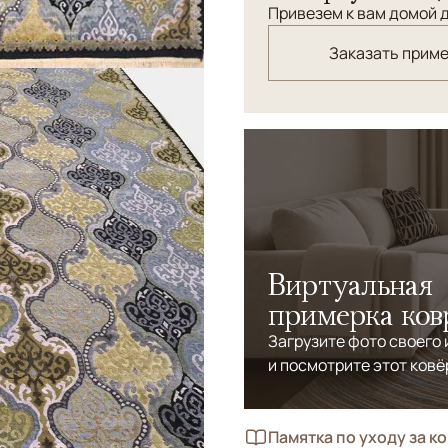
Привезем к вам домой д
Заказать прим
Виртуальная
примерка ков
Загрузите фото своего
и посмотрите этот ковё
Памятка по уходу за к