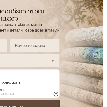
еообзор этого
енджер
салоне, чтобы вы могли
вет и детали ковра до визита или
лучить видео