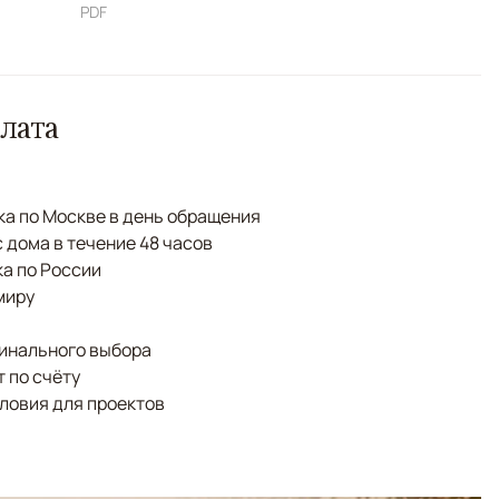
PDF
лата
а по Москве в день обращения
с дома в течение 48 часов
а по России
миру
финального выбора
 по счёту
ловия для проектов