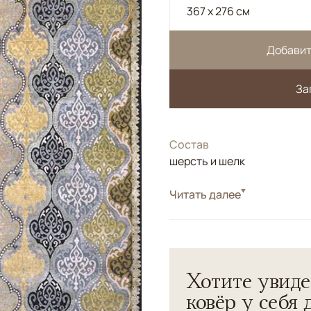
367 x 276 см
Добавит
За
Состав
шерсть и шелк
Стиль
Читать далее
Дизайнерские
Соткан по нашему заказу в
фоновая часть из новозел
плотность.
Хотите увиде
ковёр у себя 