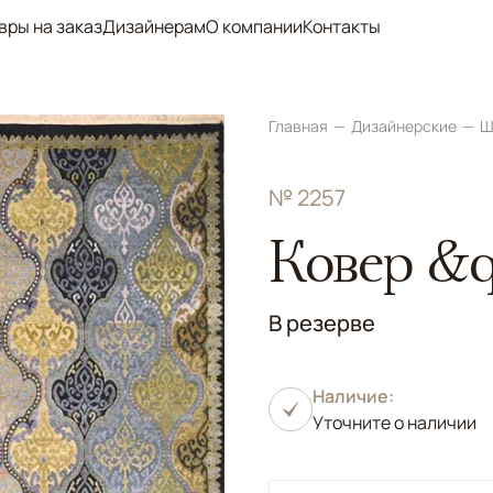
вры на заказ
Дизайнерам
О компании
Контакты
Главная
Дизайнерские
Ш
№ 2257
Ковер &q
В резерве
Наличие:
Уточните о наличии