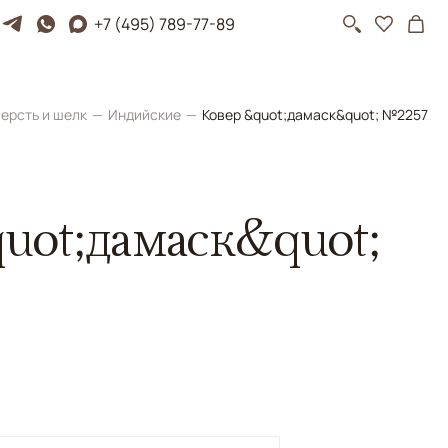
+7 (495) 789-77-89
ерсть и шелк
Индийские
Ковер &quot;дамаск&quot; №2257
uot;дамаск&quot;