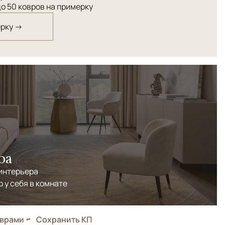
о 50 ковров на примерку
ерку →
ра
 интерьера
р у себя в комнате
оврами
Сохранить КП