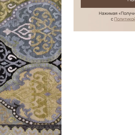
Нажимая «Получи
с
Политико