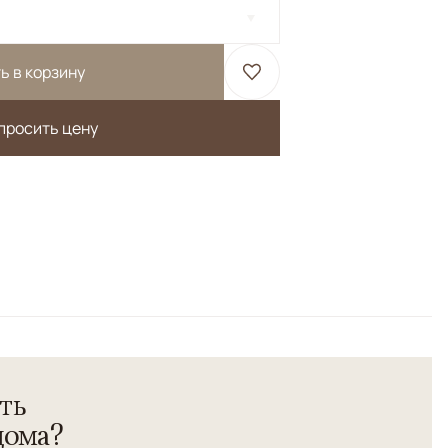
ь в корзину
просить цену
 Варанаси.<br>Весь орнамент выполнен из шелка, а
андской шерсти высшей категории.</br> Высокая
ть
дома?