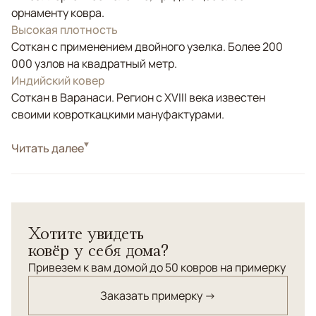
орнаменту ковра.
Высокая плотность
Соткан с применением двойного узелка. Более 200
000 узлов на квадратный метр.
Индийский ковер
Соткан в Варанаси. Регион с XVIII века известен
своими ковроткацкими мануфактурами.
Стиль
Читать далее
Современные
Цвета
Желтый, Золотой
Узоры
Абстрактный, Без узора
Хотите увидеть
ковёр у себя дома?
Привезем к вам домой до 50 ковров на примерку
Заказать примерку →