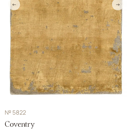
←
→
№ 5822
Coventry