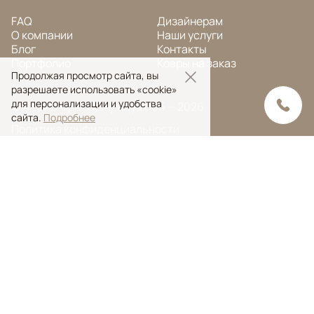
FAQ
Дизайнерам
О компании
Наши услуги
Блог
Контакты
Портфолио
Ковры на заказ
Продолжая просмотр сайта, вы
разрешаете использовать «cookie»
для персонализации и удобства
© Ansy Carpet Company 2005 — 2026
сайта.
Подробнее
Политика конфиденциальности
Поиск ковра
Поиск