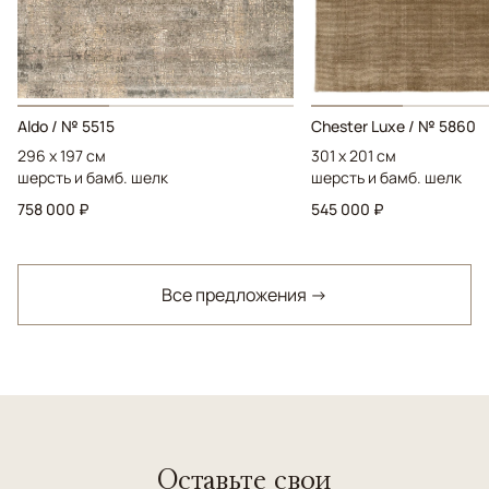
Aldo / № 5515
Chester Luxe / № 5860
296 x 197 см
301 x 201 см
шерсть и бамб. шелк
шерсть и бамб. шелк
758 000 ₽
545 000 ₽
Все предложения →
Оставьте свои