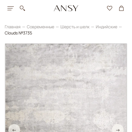
Главная
Современные
Шерсть и шелк
Индийские
Clouds №3735
←
→