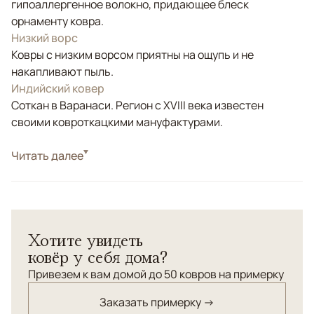
гипоаллергенное волокно, придающее блеск
орнаменту ковра.
Низкий ворс
Ковры с низким ворсом приятны на ощупь и не
накапливают пыль.
Индийский ковер
Соткан в Варанаси. Регион с XVIII века известен
своими ковроткацкими мануфактурами.
Стиль
Читать далее
Современные
Цвета
Белый/Сливочный, Серый
Узоры
Абстрактный
Хотите увидеть
ковёр у себя дома?
Привезем к вам домой до 50 ковров на примерку
Заказать примерку →