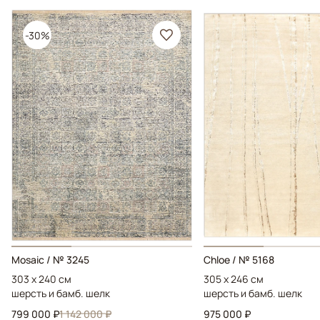
-30%
Mosaic / № 3245
Chloe / № 5168
303 x 240 см
305 x 246 см
шерсть и бамб. шелк
шерсть и бамб. шелк
799 000 ₽
1 142 000 ₽
975 000 ₽