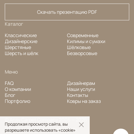
Скачать презентацию PDF
Каталог
Классические
Современные
Дизайнерские
Килимы и сумахи
Шерстяные
Шёлковые
Шерсть и шёлк
Безворсовые
Меню
FAQ
Дизайнерам
О компании
Наши услуги
Блог
Контакты
Портфолио
Ковры на заказ
© Ansy Carpet Company 2005 — 2026
Продолжая просмотр сайта, вы
Политика конфиденциальности
разрешаете использовать «cookie»