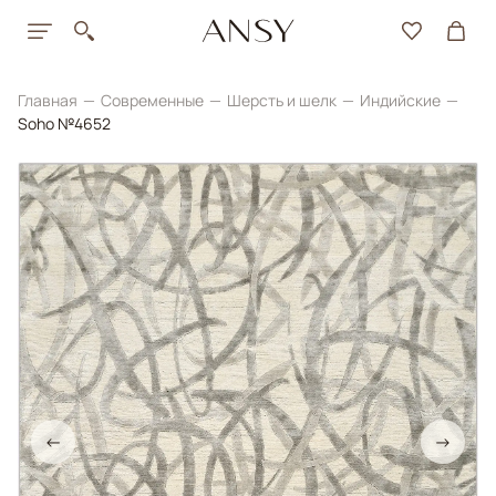
Главная
Современные
Шерсть и шелк
Индийские
Soho №4652
←
→