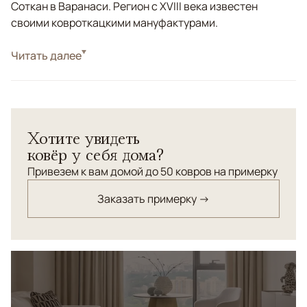
Соткан в Варанаси. Регион с XVIII века известен
своими ковроткацкими мануфактурами.
Стиль
Читать далее
Современные
Цвета
Белый/Сливочный, Бежевый, Серый
Узоры
Абстрактный
Хотите увидеть
ковёр у себя дома?
Привезем к вам домой до 50 ковров на примерку
Заказать примерку →