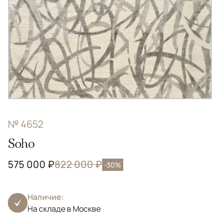
№ 4652
Soho
575 000 ₽
822 000 ₽
-30%
Наличие:
На складе в Москве