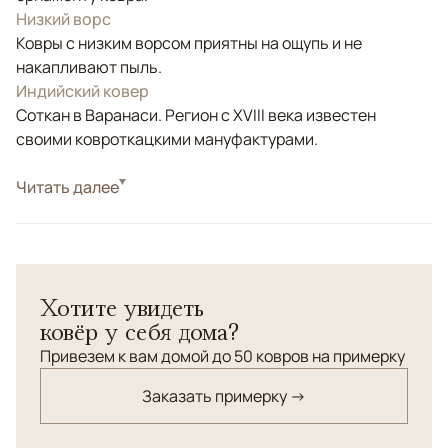
Низкий ворс
Ковры с низким ворсом приятны на ощупь и не
накапливают пыль.
Индийский ковер
Соткан в Варанаси. Регион с XVIII века известен
своими ковроткацкими мануфактурами.
Стиль
Читать далее
Современные
Цвета
Белый/Сливочный, Бежевый
Хотите увидеть
ковёр у себя дома?
Привезем к вам домой до 50 ковров на примерку
Заказать примерку →