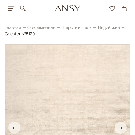
Главная
Современные
Шерсть и шелк
Индийские
Chester №5120
←
→