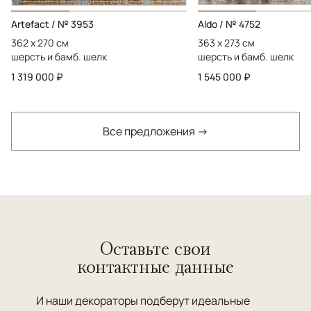
Artefact / № 3953
Aldo / № 4752
362 x 270 см
363 x 273 см
шерсть и бамб. шелк
шерсть и бамб. шелк
1 319 000 ₽
1 545 000 ₽
Все предложения →
Оставьте свои
контактные данные
И наши декораторы подберут идеальные