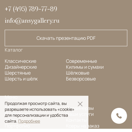
+7 (495) 789-77-89
info@ansygallery.ru
Скачать презентацию PDF
Каталог
Классические
Современные
Дизайнерские
Килимы и сумахи
Шерстяные
Шёлковые
Шерсть и шёлк
Безворсовые
Меню
Продолжая просмотр сайта, вы
FAQ
Дизайнерам
разрешаете использовать «cookie»
О компании
Наши услуги
для персонализации и удобства
Блог
Контакты
сайта.
Подробнее
Портфолио
Ковры на заказ