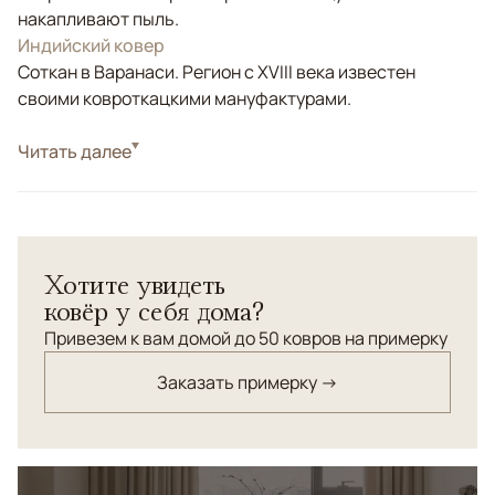
накапливают пыль.
Индийский ковер
Соткан в Варанаси. Регион с XVIII века известен
своими ковроткацкими мануфактурами.
Стиль
Читать далее
Современные
Цвета
Бежевый, Золотой
Узоры
Без узора
Хотите увидеть
ковёр у себя дома?
Привезем к вам домой до 50 ковров на примерку
Заказать примерку →