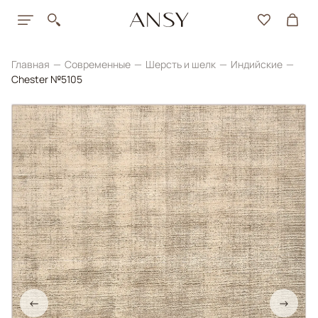
Главная
Современные
Шерсть и шелк
Индийские
Chester №5105
←
→