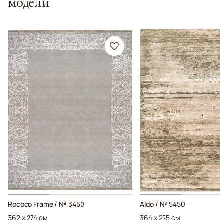
модели
Rococo Frame / № 3450
Aldo / № 5450
362 x 274 см
364 x 275 см