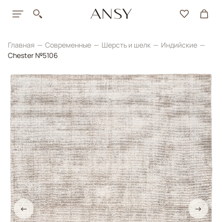
Главная
Современные
Шерсть и шелк
Индийские
Chester №5106
←
→