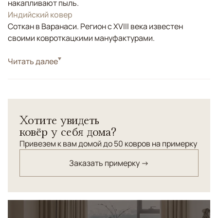
накапливают пыль.
Индийский ковер
Соткан в Варанаси. Регион с XVIII века известен
своими ковроткацкими мануфактурами.
Стиль
Читать далее
Современные
Цвета
Белый/Сливочный, Бежевый
Узоры
Без узора
Хотите увидеть
ковёр у себя дома?
Привезем к вам домой до 50 ковров на примерку
Заказать примерку →