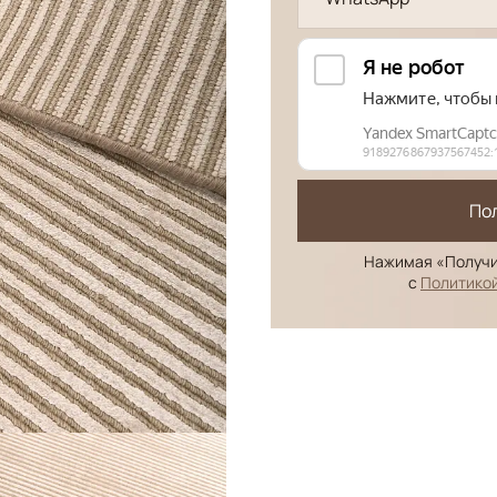
По
Нажимая «Получи
с
Политико