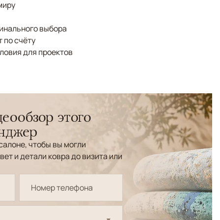
миру
финального выбора
 по счёту
ловия для проектов
еообзор этого
енджер
салоне, чтобы вы могли
вет и детали ковра до визита или