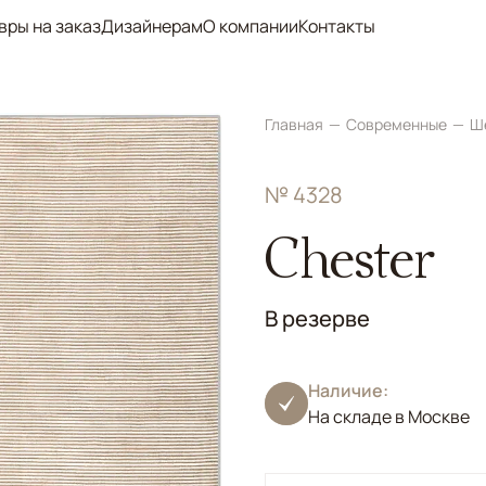
вры на заказ
Дизайнерам
О компании
Контакты
Главная
Современные
Ш
№ 4328
Chester
В резерве
Наличие:
На складе в Москве