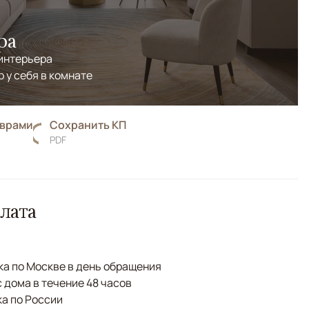
ра
 интерьера
р у себя в комнате
оврами
Сохранить КП
PDF
лата
а по Москве в день обращения
с дома в течение 48 часов
а по России