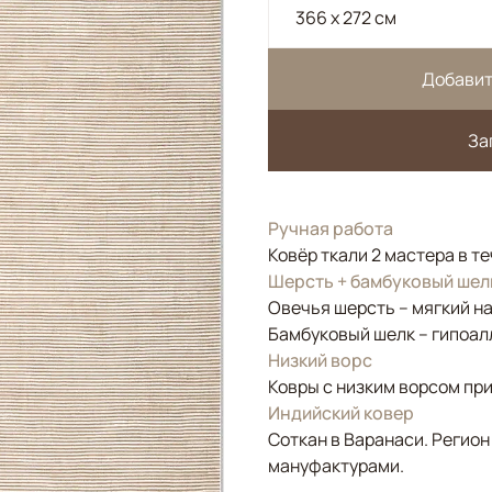
366 x 272 см
Добавит
За
Ручная работа
Ковёр ткали 2 мастера в т
Шерсть + бамбуковый шел
Овечья шерсть – мягкий н
Бамбуковый шелк – гипоал
Низкий ворс
Ковры с низким ворсом при
Индийский ковер
Соткан в Варанаси. Регион
мануфактурами.