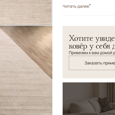
Стиль
Читать далее
Современные
Цвета
Белый/Сливочный, 
Узоры
Без узора
Хотите увиде
ковёр у себя 
Привезем к вам домой д
Заказать прим