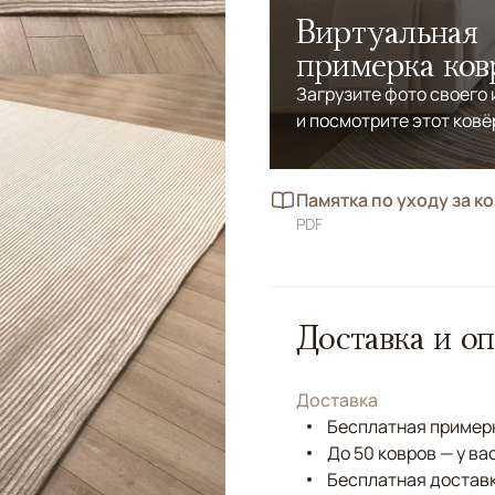
Виртуальная
примерка ков
Загрузите фото своего
и посмотрите этот ковё
Памятка по уходу за к
PDF
Доставка и оп
Доставка
Бесплатная примерк
До 50 ковров — у ва
Бесплатная доставк