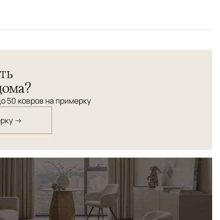
Бежевый
ть
дома?
о 50 ковров на примерку
ерку →