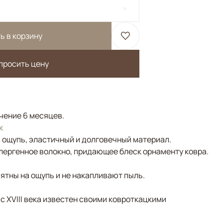
ь в корзину
просить цену
ечение 6 месяцев.
к
а ощупь, эластичный и долговечный материал.
лергенное волокно, придающее блеск орнаменту ковра.
ятны на ощупь и не накапливают пыль.
 с XVIII века известен своими ковроткацкими