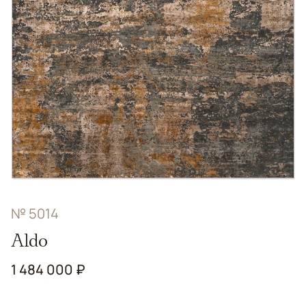
№ 5014
Aldo
1 484 000 ₽