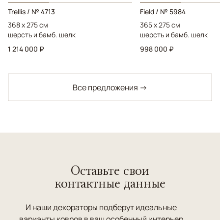
Trellis / № 4713
Field / № 5984
368 x 275 см
365 x 275 см
шерсть и бамб. шелк
шерсть и бамб. шелк
1 214 000 ₽
998 000 ₽
Все предложения →
Оставьте свои
контактные данные
И наши декораторы подберут идеальные
варианты ковров в ваш особенный интерьер