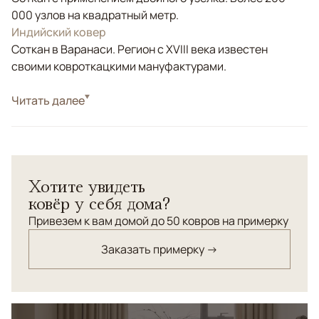
000 узлов на квадратный метр.
Индийский ковер
Соткан в Варанаси. Регион с XVIII века известен
своими ковроткацкими мануфактурами.
Стиль
Читать далее
Современные
Цвета
Золотой, Серый
Узоры
Абстрактный
Хотите увидеть
ковёр у себя дома?
Привезем к вам домой до 50 ковров на примерку
Заказать примерку →