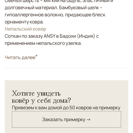
Овечья шерсть – мягкий на ощупь, эластичный и
долговечный материал. Бамбуковый шелк –
гипоаллергенное волокно, придающее блеск
орнаменту ковра.
Непальский ковер
Соткан по заказу ANSY в Бадохи (Индия) с
применением непальского узелка.
Стиль
Читать далее
Современные
Цвета
Коричневый/Терракотовый
Узоры
Геометрический, Без узора
Современный ковер из шерсти и шелка в коричневой
Хотите увидеть
цветовой гамме.
ковёр у себя дома?
Привезем к вам домой до 50 ковров на примерку
Заказать примерку →