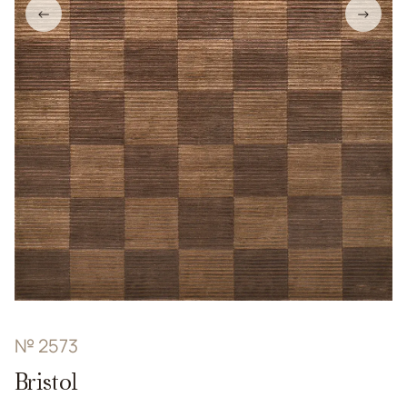
←
→
№ 2573
Bristol