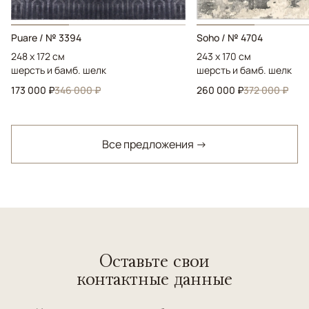
Puare / № 3394
Soho / № 4704
248 x 172 см
243 x 170 см
шерсть и бамб. шелк
шерсть и бамб. шелк
173 000 ₽
346 000 ₽
260 000 ₽
372 000 ₽
Все предложения →
Оставьте свои
контактные данные