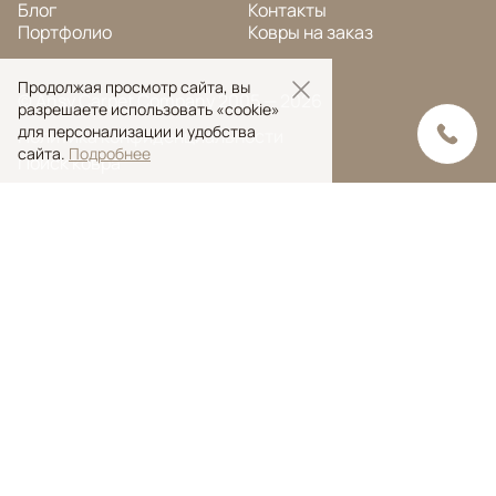
Блог
Контакты
Портфолио
Ковры на заказ
Продолжая просмотр сайта, вы
© Ansy Carpet Company 2005 — 2026
разрешаете использовать «cookie»
для персонализации и удобства
Политика конфиденциальности
сайта.
Подробнее
Поиск ковра
Поиск
Ansy Сarpet Сompany