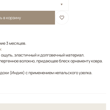
ь в корзину
ние 3 месяцев.
к
а ощупь, эластичный и долговечный материал.
лергенное волокно, придающее блеск орнаменту ковра.
адохи (Индия) с применением непальского узелка.
ение для современных интерьеров в стиле софт-