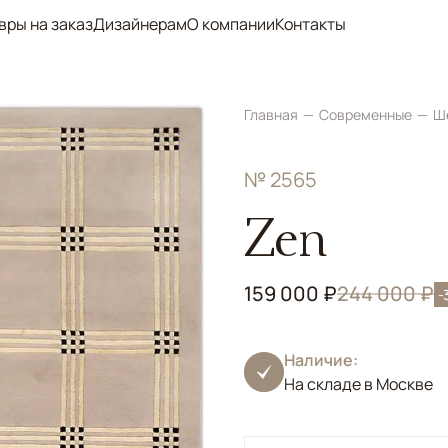
вры на заказ
Дизайнерам
О компании
Контакты
Главная
Современные
Ш
№ 2565
Zen
159 000 ₽
244 000 ₽
-
Наличие:
На складе в Москве