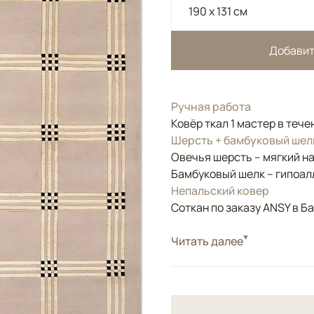
190 x 131 см
Добавит
Ручная работа
Ковёр ткал 1 мастер в тече
Шерсть + бамбуковый шел
Овечья шерсть – мягкий н
Бамбуковый шелк – гипоал
Непальский ковер
Соткан по заказу ANSY в Б
Стиль
Читать далее
Современные
Цвета
Серый
Узоры
Геометрический
Ковер Zen - отличное реш