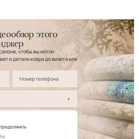
еообзор этого
енджер
салоне, чтобы вы могли
вет и детали ковра до визита или