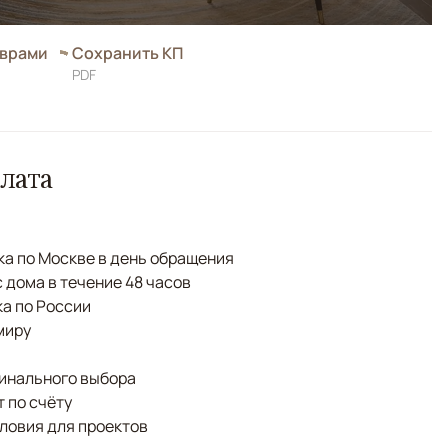
оврами
Сохранить КП
PDF
лата
а по Москве в день обращения
с дома в течение 48 часов
а по России
миру
финального выбора
 по счёту
ловия для проектов