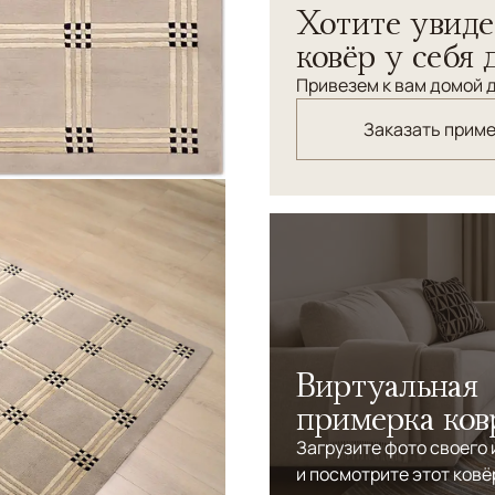
Хотите увиде
минимализм.
ковёр у себя 
Привезем к вам домой д
Заказать прим
Виртуальная
примерка ков
Загрузите фото своего
и посмотрите этот ковё