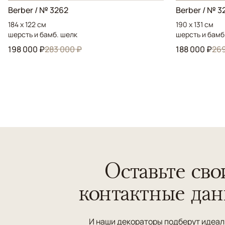
Berber / № 3262
Berber / № 3
184 x 122 см
190 x 131 см
шерсть и бамб. шелк
шерсть и бамб
198 000 ₽
283 000 ₽
188 000 ₽
269
Оставьте сво
контактные да
И наши декораторы подберут идеа