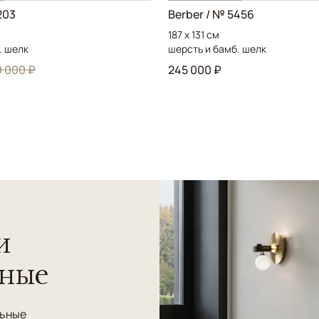
203
Berber / № 5456
187 x 131 см
. шелк
шерсть и бамб. шелк
 000 ₽
245 000 ₽
и
нные
льные