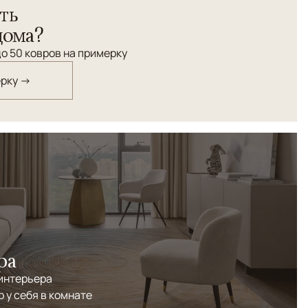
ть
дома?
о 50 ковров на примерку
ерку →
ра
 интерьера
р у себя в комнате