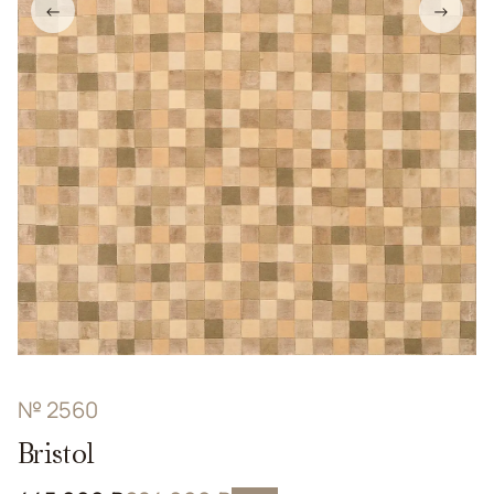
←
→
№ 2560
Bristol