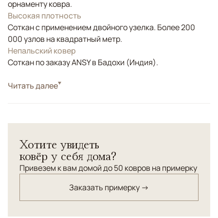
орнаменту ковра.
Высокая плотность
Соткан с применением двойного узелка. Более 200
000 узлов на квадратный метр.
Непальский ковер
Соткан по заказу ANSY в Бадохи (Индия).
Стиль
Читать далее
Современные
Цвета
Бежевый, Оливковый
Узоры
Геометрический
Ковер современного дизайна из шерсти и шелка в
Хотите увидеть
теплой однотонной гамме.
ковёр у себя дома?
Привезем к вам домой до 50 ковров на примерку
Заказать примерку →