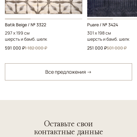
Batik Beige / № 3322
Puare / № 3424
297 x 199 см
301 x 198 см
шерсть и бамб. шелк
шерсть и бамб. шелк
591 000 ₽
1 182 000 ₽
251 000 ₽
501 000 ₽
Все предложения →
Оставьте свои
контактные данные