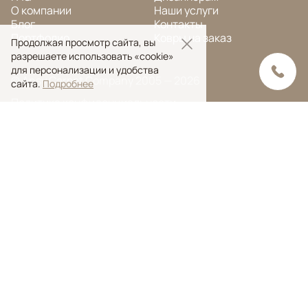
О компании
Наши услуги
Блог
Контакты
Портфолио
Ковры на заказ
Продолжая просмотр сайта, вы
разрешаете использовать «cookie»
для персонализации и удобства
© Ansy Carpet Company 2005 — 2026
сайта.
Подробнее
Политика конфиденциальности
Поиск ковра
Поиск