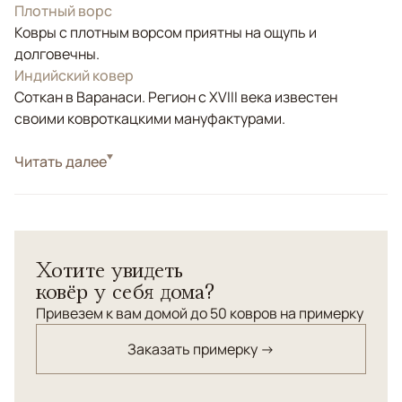
Плотный ворс
Ковры с плотным ворсом приятны на ощупь и
долговечны.
Индийский ковер
Соткан в Варанаси. Регион с XVIII века известен
своими ковроткацкими мануфактурами.
Стиль
Читать далее
Современные
Цвета
Бежевый, Серый
Узоры
Абстрактный
Хотите увидеть
ковёр у себя дома?
Привезем к вам домой до 50 ковров на примерку
Заказать примерку →