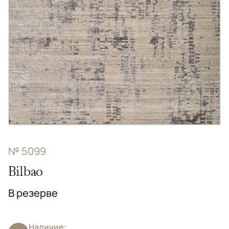
№ 5099
Bilbao
В резерве
Наличие: