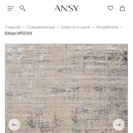
Главная
Современные
Шерсть и шелк
Индийские
Bilbao №5099
←
→