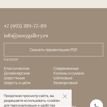
+7 (495) 789-77-89
info@ansygallery.ru
Скачать презентацию PDF
Каталог
Классические
Современные
Дизайнерские
Килимы и сумахи
Шерстяные
Шёлковые
Шерсть и шёлк
Безворсовые
Продолжая просмотр сайта, вы
Меню
разрешаете использовать «cookie»
для персонализации и удобства
FAQ
Дизайнерам