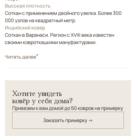
Высокая плотность
Соткан с применением двойного узелка. Более 300
000 узлов на квадратный метр.
Индийский ковер
Соткан в Варанаси. Регион с XVIII века известен
своими ковроткацкими мануфактурами.
Стиль
Читать далее
Классические
Цвета
Серый
Узоры
Растительный, Геометрический
Строгий дизайнерский ковер Artefact из шерсти и
Хотите увидеть
натурального шелка идеален в интерьерах в стиле
ковёр у себя дома?
"индастрил". Шерстяной ворс орнамента искусственно
затерт каменным ручным инструментом для придания
Привезем к вам домой до 50 ковров на примерку
"винтажности" ковру.
Заказать примерку →