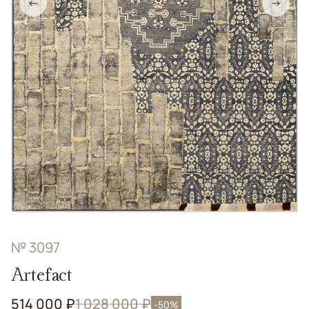
←
→
№ 3097
Artefact
514 000 ₽
1 028 000 ₽
-50%