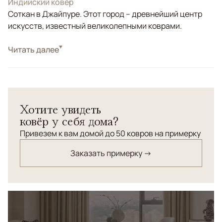
Индийский ковер
Соткан в Джайпуре. Этот город – древнейший центр
искусств, известный великолепными коврами.
Стиль
Читать далее
Современные
Цвета
Белый/Сливочный, Бежевый
Узоры
Абстрактный
Хотите увидеть
ковёр у себя дома?
Привезем к вам домой до 50 ковров на примерку
Заказать примерку →