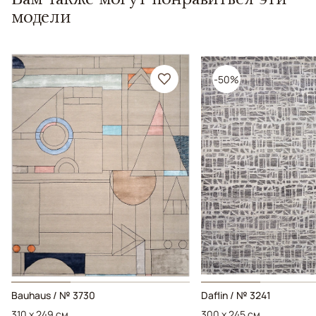
модели
-50%
Bauhaus / № 3730
Daflin / № 3241
310 x 249 см
300 x 245 см