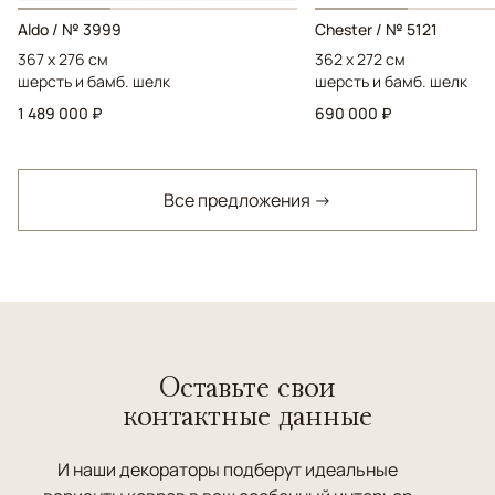
Aldo / № 3999
Chester / № 5121
367 x 276 см
362 x 272 см
шерсть и бамб. шелк
шерсть и бамб. шелк
1 489 000 ₽
690 000 ₽
Все предложения →
Оставьте свои
контактные данные
И наши декораторы подберут идеальные