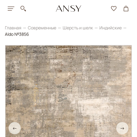
Главная
Современные
Шерсть и шелк
Индийские
Aldo №3856
←
→