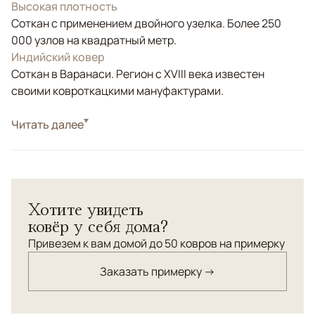
Высокая плотность
Соткан с применением двойного узелка. Более 250
000 узлов на квадратный метр.
Индийский ковер
Соткан в Варанаси. Регион с XVIII века известен
своими ковроткацкими мануфактурами.
Стиль
Читать далее
Современные
Цвета
Бежевый, Золотой, Серый
Узоры
Абстрактный
Хотите увидеть
ковёр у себя дома?
Привезем к вам домой до 50 ковров на примерку
Заказать примерку →