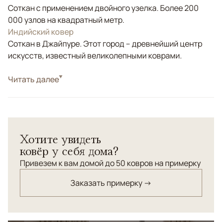
Соткан с применением двойного узелка. Более 200
000 узлов на квадратный метр.
Индийский ковер
Соткан в Джайпуре. Этот город – древнейший центр
искусств, известный великолепными коврами.
Стиль
Читать далее
Современные
Цвета
Серый, Коричневый/Терракотовый
Узоры
Абстрактный
Aldo — это ковер ручной работы, выполненный из
Хотите увидеть
мягкой шерсти и экологичного бамбукового шелка. Его
ковёр у себя дома?
текстура бархатиста на ощупь, а сложный глубокий
рисунок напоминает природные минералы и тени на
Привезем к вам домой до 50 ковров на примерку
земле. Матовая база с шелковистым блеском придаёт
Заказать примерку →
поверхности живость и выразительность. Тонкие
переходы цвета делают Aldo универсальным
решением для современных, минималистичных и