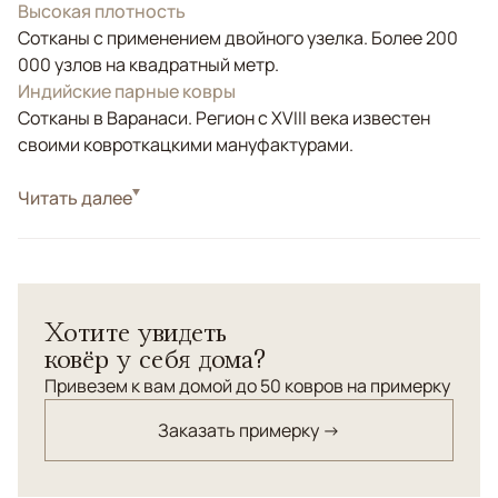
Высокая плотность
Сотканы с применением двойного узелка. Более 200
000 узлов на квадратный метр.
Индийские парные ковры
Сотканы в Варанаси. Регион с XVIII века известен
своими ковроткацкими мануфактурами.
Стиль
Читать далее
Современные
Цвета
Серый, Зеленый
Узоры
Абстрактный
Парные прикроватные ковры Aldo для оформления
Хотите увидеть
спальной зоны с акцентом на комфорт, симметрию и
ковёр у себя дома?
тактильное качество. Лаконичная вытянутая форма
позволяют коврам органично вписаться в интерьер,
Привезем к вам домой до 50 ковров на примерку
не перегружая пространство.
Заказать примерку →