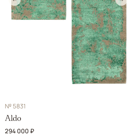
№ 5831
Aldo
294 000 ₽