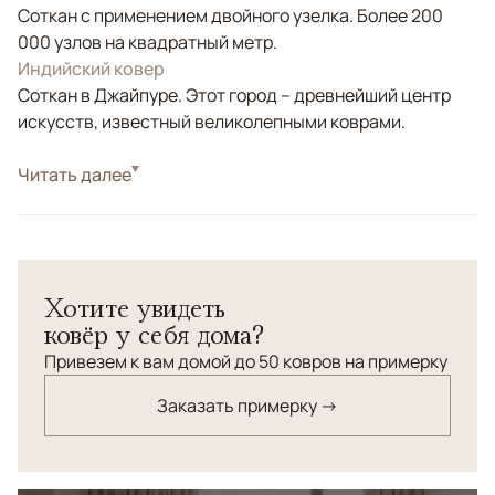
Соткан с применением двойного узелка. Более 200
000 узлов на квадратный метр.
Индийский ковер
Соткан в Джайпуре. Этот город – древнейший центр
искусств, известный великолепными коврами.
Стиль
Читать далее
Современные
Цвета
Бежевый, Серый
Узоры
Абстрактный
Ковер Aldo, созданный вручную из натуральной
Хотите увидеть
шерсти и бамбукового шелка, поражает своим
ковёр у себя дома?
уникальным дизайном, который напоминает текстуру
старинной стены или камня. Этот ковер, с размером,
Привезем к вам домой до 50 ковров на примерку
подходящим для большинства пространств,
Заказать примерку →
олицетворяет собой сочетание роскоши и комфорта.
Его цветовая гамма, включающая оттенки бежевого,
серого и коричневого, придает помещению ощущение
спокойствия и элегантности.