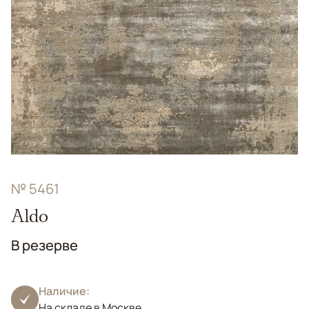
№ 5461
Aldo
В резерве
Наличие:
На складе в Москве