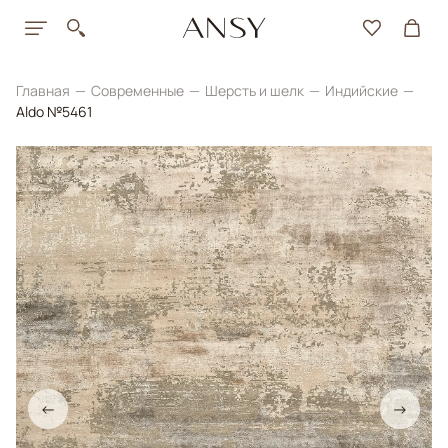
Главная
Современные
Шерсть и шелк
Индийские
Aldo №5461
←
→