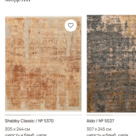
Shabby Classic / № 5370
Aldo / № 5027
305 x 244 см
307 x 245 см
шерсть и бамб. шелк
шерсть и бамб. шелк