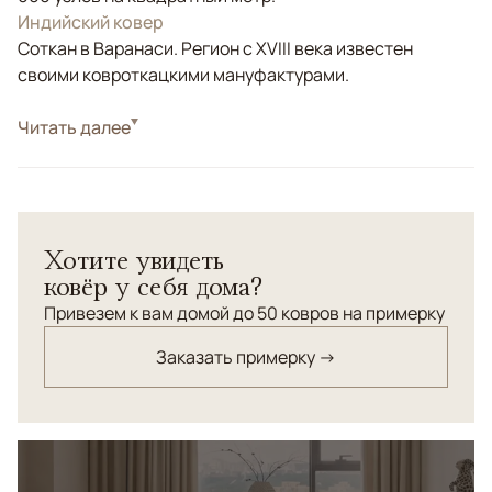
Индийский ковер
Соткан в Варанаси. Регион с XVIII века известен
своими ковроткацкими мануфактурами.
Стиль
Читать далее
Классические
Бежевый, Коричневый/Терракотовый,
Цвета
Оливковый
Узоры
Растительный
Хотите увидеть
Ковер ручной работы из премиум шерсти и
ковёр у себя дома?
бамбукового шелка.Соткан с применением уникальной
технологии выжигания ворса по нашему заказу в
Привезем к вам домой до 50 ковров на примерку
Бадохи (пригород Варанаси).
Заказать примерку →