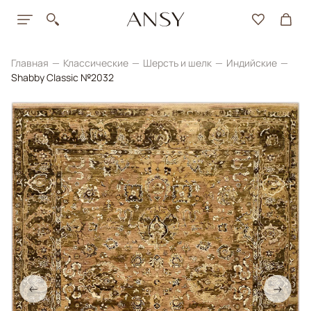
Главная
Классические
Шерсть и шелк
Индийские
Shabby Classic №2032
←
→