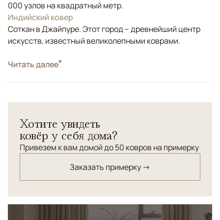
000 узлов на квадратный метр.
Индийский ковер
Соткан в Джайпуре. Этот город – древнейший центр
искусств, известный великолепными коврами.
Стиль
Читать далее
Современные
Цвета
Серый, Зеленый, Синий
Узоры
Абстрактный
Ковер Aldo (360 х 273 см) сочетает стиль и комфорт,
Хотите увидеть
добавляя современный акцент в ваш интерьер.
ковёр у себя дома?
Уникальный абстрактный узор в оттенках зелёного,
синего, серого и бежевого привносит изысканность в
Привезем к вам домой до 50 ковров на примерку
любое пространство. Прочный и мягкий материал
Заказать примерку →
обеспечивает долговечность и уют. Идеально
подходит для гостиной или спальни, подчеркивая ваш
безупречный вкус.