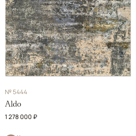
№ 5444
Aldo
1 278 000 ₽