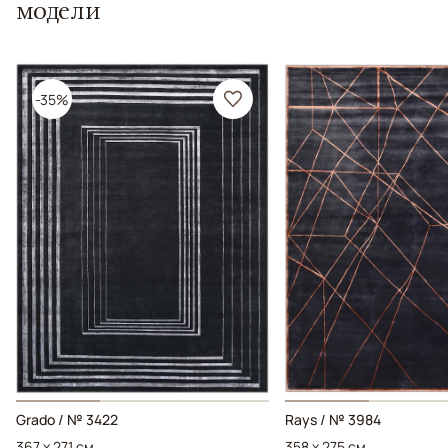
модели
-35%
Grado / № 3422
Rays / № 3984
367 x 271 см
358 x 275 см