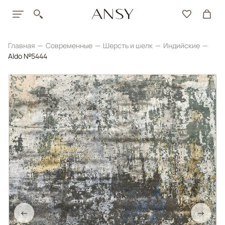
Главная
Современные
Шерсть и шелк
Индийские
Aldo №5444
←
→