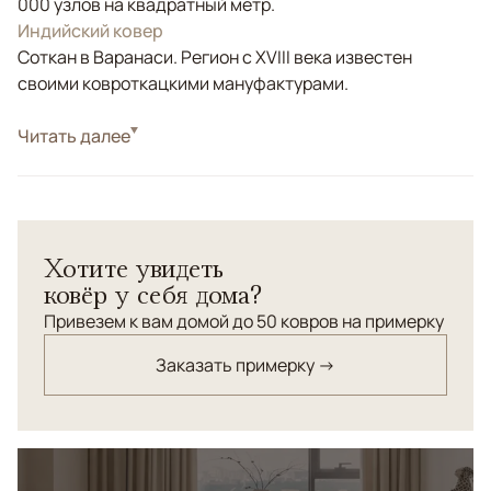
000 узлов на квадратный метр.
Индийский ковер
Соткан в Варанаси. Регион с XVIII века известен
своими ковроткацкими мануфактурами.
Стиль
Читать далее
Современные
Белый/Сливочный, Бежевый, Коричневый/
Цвета
Терракотовый, Голубой, Мультиколор
Узоры
Абстрактный
Хотите увидеть
ковёр у себя дома?
Привезем к вам домой до 50 ковров на примерку
Заказать примерку →