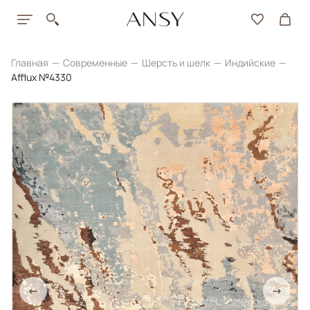
Главная
Современные
Шерсть и шелк
Индийские
Afflux №4330
←
→