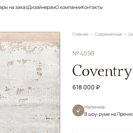
вры на заказ
Дизайнерам
О компании
Контакты
Главная
Современные
Ш
№ 4598
Coventry
618 000 ₽
Наличие:
В шоу-руме на Пречи