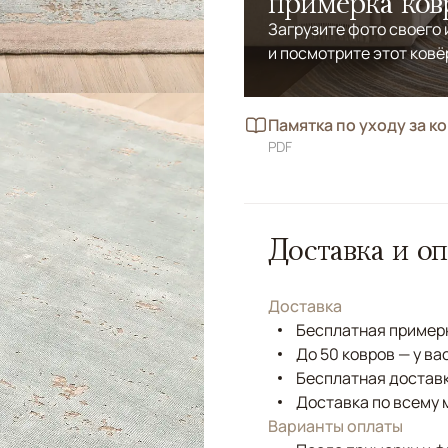
примерка ков
Загрузите фото своего
и посмотрите этот ковё
Памятка по уходу за к
PDF
Доставка и оп
Доставка
Бесплатная примерк
До 50 ковров — у ва
Бесплатная доставк
Доставка по всему 
Варианты оплаты