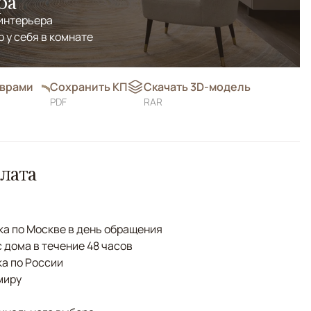
ра
 интерьера
р у себя в комнате
оврами
Сохранить КП
Скачать 3D-модель
PDF
RAR
лата
а по Москве в день обращения
с дома в течение 48 часов
а по России
миру