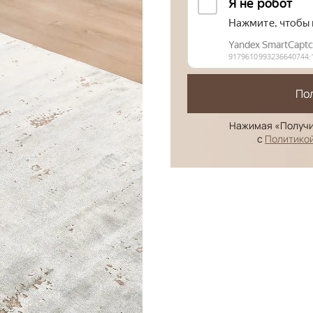
По
Нажимая «Получи
с
Политико