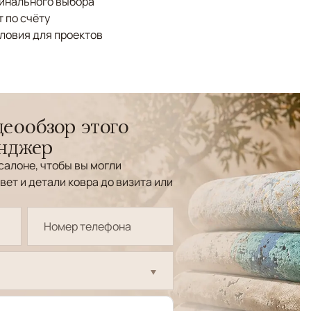
финального выбора
 по счёту
ловия для проектов
еообзор этого
енджер
салоне, чтобы вы могли
вет и детали ковра до визита или