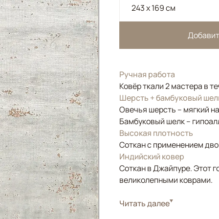
243 x 169 см
Добавит
Ручная работа
Ковёр ткали 2 мастера в т
Шерсть + бамбуковый шел
Овечья шерсть – мягкий н
Бамбуковый шелк – гипоал
Высокая плотность
Соткан с применением двой
Индийский ковер
Соткан в Джайпуре. Этот г
великолепными коврами.
Стиль
Читать далее
Современные
Цвета
Бежевый, Серый, Би