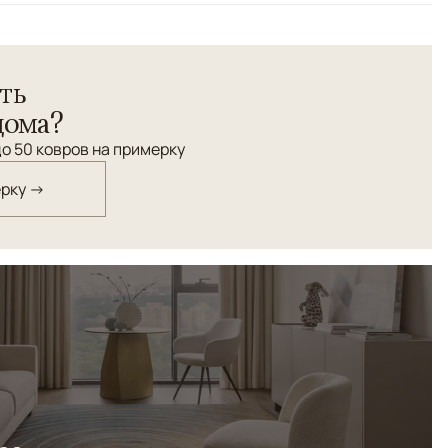
ть
дома?
о 50 ковров на примерку
ерку →