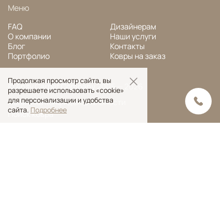
Меню
FAQ
Дизайнерам
О компании
Наши услуги
Блог
Контакты
Портфолио
Ковры на заказ
Продолжая просмотр сайта, вы
© Ansy Carpet Company 2005 — 2026
разрешаете использовать «cookie»
для персонализации и удобства
Политика конфиденциальности
сайта.
Подробнее
Поиск ковра
Поиск