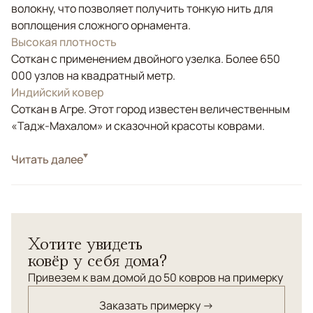
волокну, что позволяет получить тонкую нить для
воплощения сложного орнамента.
Высокая плотность
Соткан с применением двойного узелка. Более 650
000 узлов на квадратный метр.
Индийский ковер
Соткан в Агре. Этот город известен величественным
«Тадж-Махалом» и сказочной красоты коврами.
Стиль
Читать далее
Классические
Цвета
Коричневый/Терракотовый, Мультиколор
Узоры
Растительный
Винтажный ковер с персидским орнаментом "Райский
Хотите увидеть
сад". Соткан (по заказу ANSY) по старинной технологии
ковёр у себя дома?
из шелка ручной крутки, с использованием
натуральных красителей растительного
Привезем к вам домой до 50 ковров на примерку
происхождения. Уток (основа ковра) - хлопок.
Заказать примерку →