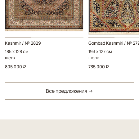
Kashmir / № 2829
Gombad Kashmiri / № 27
185 x 128 см
193 x 127 см
шелк
шелк
805 000 ₽
735 000 ₽
Все предложения →