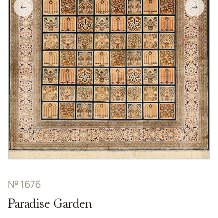
←
→
№ 1676
Paradise Garden