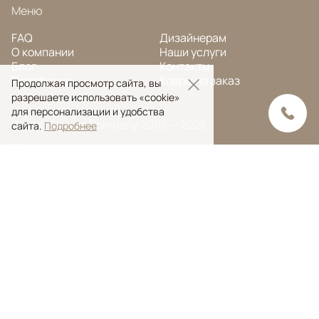
Меню
FAQ
Дизайнерам
О компании
Наши услуги
Блог
Контакты
Портфолио
Ковры на заказ
Продолжая просмотр сайта, вы
разрешаете использовать «cookie»
для персонализации и удобства
© Ansy Carpet Company 2005 — 2026
сайта.
Подробнее
Политика конфиденциальности
Поиск ковра
Поиск