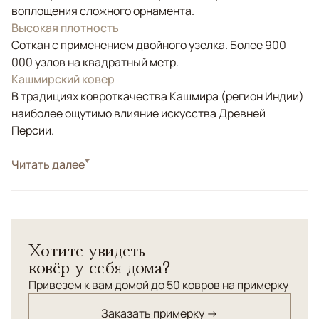
воплощения сложного орнамента.
Высокая плотность
Соткан с применением двойного узелка. Более 900
000 узлов на квадратный метр.
Кашмирский ковер
В традициях ковроткачества Кашмира (регион Индии)
наиболее ощутимо влияние искусства Древней
Персии.
Стиль
Читать далее
Классические
Цвета
Золотой, Черный/Темносиний, Мультиколор
Узоры
Растительный, Геометрический
Персидский классический орнамент "Райский Сад" в
Хотите увидеть
великолепном шелковом исполнении.
ковёр у себя дома?
Привезем к вам домой до 50 ковров на примерку
Заказать примерку →