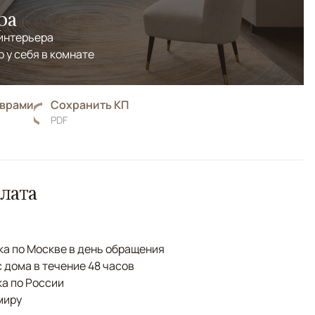
ра
 интерьера
р у себя в комнате
оврами
Сохранить КП
PDF
лата
а по Москве в день обращения
с дома в течение 48 часов
а по России
миру