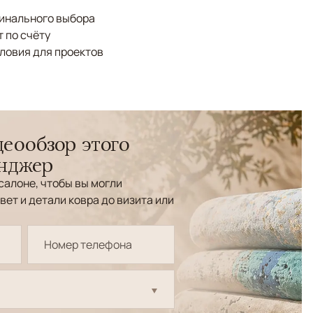
финального выбора
 по счёту
ловия для проектов
еообзор этого
енджер
салоне, чтобы вы могли
вет и детали ковра до визита или