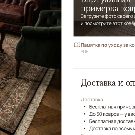
примерка ков
Загрузите фото своего
и посмотрите этот ковё
Памятка по уходу за к
PDF
Доставка и оп
Доставка
Бесплатная примерк
До 50 ковров — у ва
Бесплатная доставк
Доставка по всему 