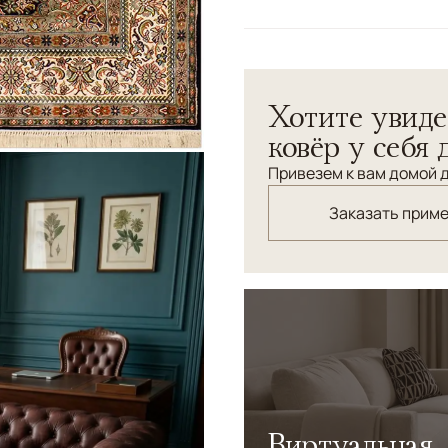
Цвета
Коричневый/Террак
Узоры
Растительный, Геом
Классический персидский 
Хотите увиде
ковёр у себя 
Привезем к вам домой д
Заказать прим
Виртуальная