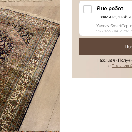
По
Нажимая «Получи
с
Политико