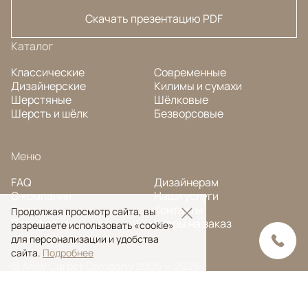
Скачать презентацию PDF
Каталог
Классические
Современные
Дизайнерские
Килимы и сумахи
Шерстяные
Шёлковые
Шерсть и шёлк
Безворсовые
Меню
FAQ
Дизайнерам
О компании
Наши услуги
Блог
Контакты
Продолжая просмотр сайта, вы
Портфолио
Ковры на заказ
разрешаете использовать «cookie»
для персонализации и удобства
сайта.
Подробнее
© Ansy Carpet Company 2005 — 2026
Политика конфиденциальности
Поиск ковра