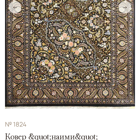
←
→
№ 1824
Ковер &quot;наими&quot;