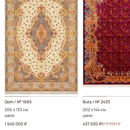
Qom / № 1665
Buta / № 2433
206 x 133 см
202 x 144 см
шелк
шелк
1 645 000 ₽
437 000 ₽
873 000 ₽