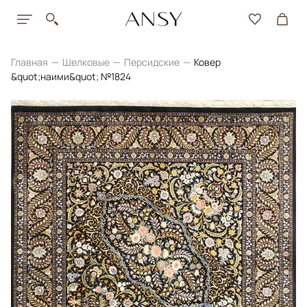
Главная
Шелковые
Персидские
Ковер
&quot;наими&quot; №1824