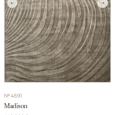
←
→
№ 4691
Madison