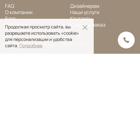
FAQ
Дизайнерам
О компании
Наши услуги
Блог
Контакты
Портфолио
Ковры на заказ
Продолжая просмотр сайта, вы
разрешаете использовать «cookie»
для персонализации и удобства
© Ansy Carpet Company 2005 — 2026
сайта.
Подробнее
Политика конфиденциальности
Поиск ковра
Поиск