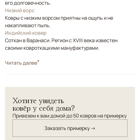
его долговечность.
Низкий ворс
Ковры с низким ворсом приятны на ощупь и не
накапливают пыль.
Индийский ковер
Соткан в Варанаси. Регион с XVIII века известен
своими ковроткацкими мануфактурами.
Стиль
Читать далее
Современные
Цвета
Серый, Оливковый
Узоры
Абстрактный
Хотите увидеть
ковёр у себя дома?
Привезем к вам домой до 50 ковров на примерку
Заказать примерку →