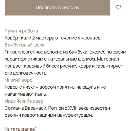
Добавить в корзину
Ручная работа
Ковёр ткали 2 мастера в течение 4 месяцев.
Бамбуковый шелк
Гипоаллергенное волокно из бамбука, схожее по своим
характеристикам с натуральным шелком. Материал
придаёт красивый блеск рисунку ковра и гарантирует
его долговечность.
Низкий ворс
Ковры с низким ворсом приятны на ощупь и не
накапливают пыль.
Индийский ковер
Соткан в Варанаси. Регион с XVIII века известен
своими ковроткацкими мануфактурами.
Стиль
Читать далее
Современные