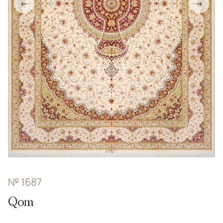
←
→
№ 1687
Qom