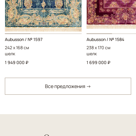
Aubusson / № 1597
Aubusson / № 1584
242 x 168 см
238 x 170 см
шелк
шелк
1 949 000 ₽
1 699 000 ₽
Все предложения →