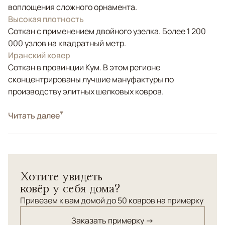
воплощения сложного орнамента.
Высокая плотность
Соткан с применением двойного узелка. Более 1 200
000 узлов на квадратный метр.
Иранский ковер
Соткан в провинции Кум. В этом регионе
сконцентрированы лучшие мануфактуры по
производству элитных шелковых ковров.
Стиль
Читать далее
Классические
Белый/Сливочный, Бежевый, Красный/
Цвета
Бордовый
Узоры
Растительный
Хотите увидеть
Иран. Провинция "Кум". 100% шелк. Высочайшая
ковёр у себя дома?
узелковая плотность.
Привезем к вам домой до 50 ковров на примерку
Заказать примерку →