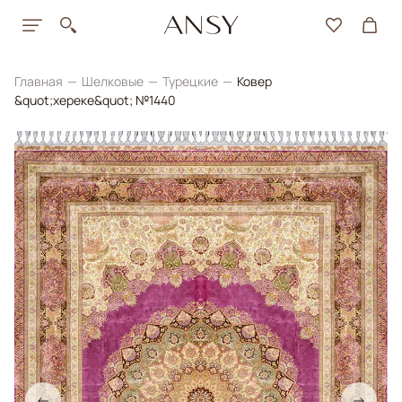
Главная
Шелковые
Турецкие
Ковер
&quot;хереке&quot; №1440
←
→