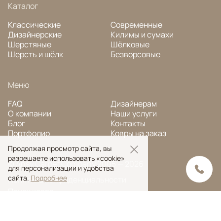
Каталог
Классические
Современные
Дизайнерские
Килимы и сумахи
Шерстяные
Шёлковые
Шерсть и шёлк
Безворсовые
Меню
FAQ
Дизайнерам
О компании
Наши услуги
Блог
Контакты
Портфолио
Ковры на заказ
Продолжая просмотр сайта, вы
разрешаете использовать «cookie»
© Ansy Carpet Company 2005 — 2026
для персонализации и удобства
сайта.
Подробнее
Политика конфиденциальности
Поиск ковра