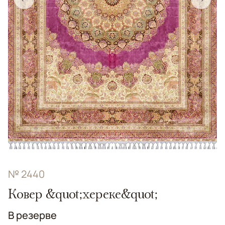
№ 2440
Ковер &quot;хереке&quot;
В резерве