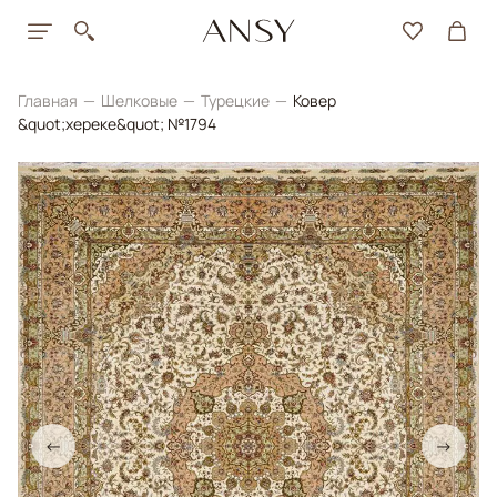
Главная
Шелковые
Турецкие
Ковер
&quot;хереке&quot; №1794
←
→