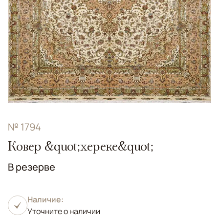
№ 1794
Ковер &quot;хереке&quot;
В резерве
Наличие:
Уточните о наличии