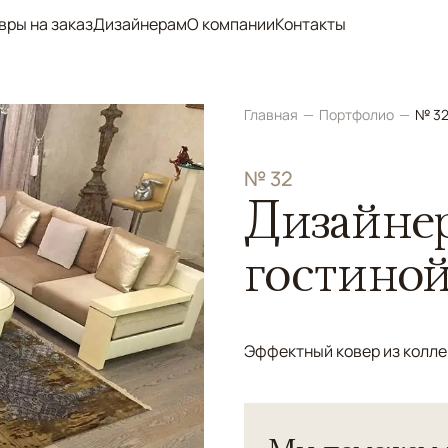
вры на заказ
Дизайнерам
О компании
Контакты
Главная
Портфолио
№ 32
№ 32
Дизайнер
гостино
Эффектный ковер из коллек