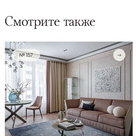
Смотрите также
№ 157
→