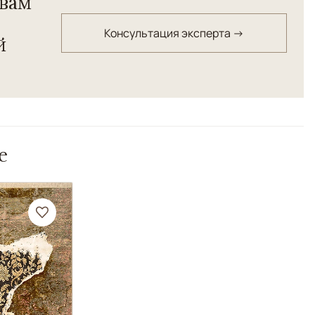
вам
Консультация эксперта →
й
е