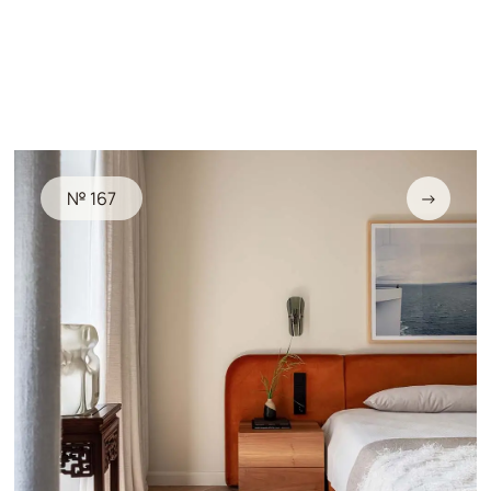
№ 167
→