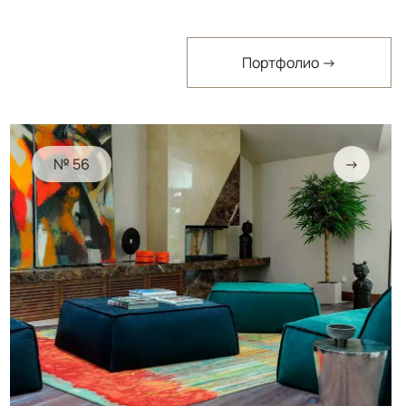
Портфолио →
№ 56
→