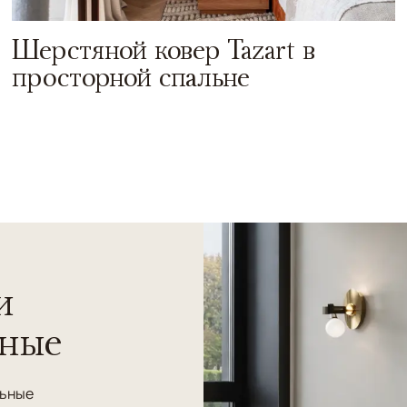
Шерстяной ковер Tazart в
просторной спальне
и
нные
льные