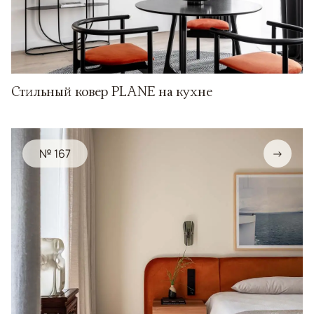
Стильный ковер PLANE на кухне
№ 167
→