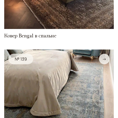
Ковер Bengal в спальне
№ 139
→