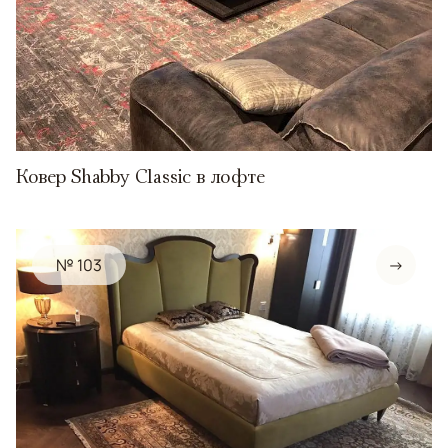
Ковер Shabby Classic в лофте
№ 103
→