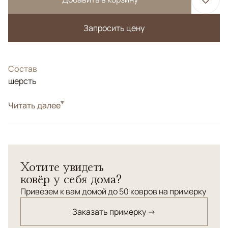
Запросить цену
Состав
шерсть
Стиль
Читать далее
Килимы и сумахи
Дагестанский сумах. Старинная технология плетения.
Соткан в 80-х годах прошлого века. Шерсть 100%.
Хотите увидеть
ковёр у себя дома?
Привезем к вам домой до 50 ковров на примерку
Заказать примерку →