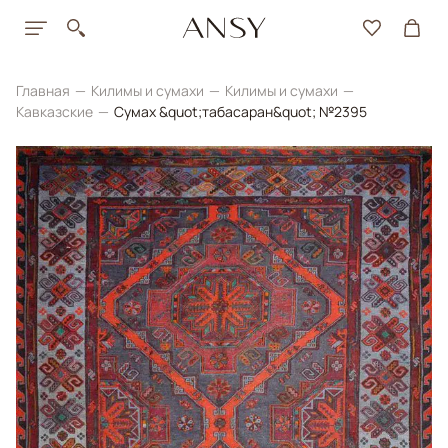
Главная
Килимы и сумахи
Килимы и сумахи
Кавказские
Сумах &quot;табасаран&quot; №2395