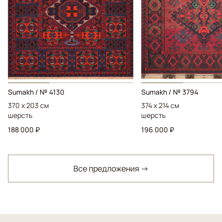
Sumakh / № 4130
Sumakh / № 3794
370 x 203 см
374 x 214 см
шерсть
шерсть
188 000 ₽
196 000 ₽
Все предложения →