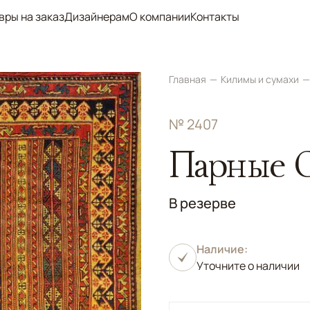
вры на заказ
Дизайнерам
О компании
Контакты
Главная
Килимы и сумахи
№ 2407
Парные 
В резерве
Наличие:
Уточните о наличии