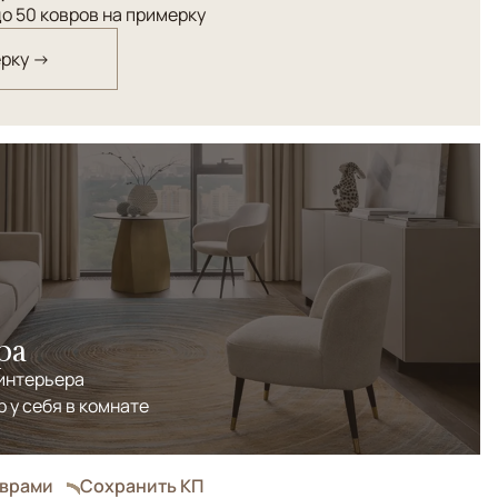
о 50 ковров на примерку
ерку →
ра
 интерьера
р у себя в комнате
оврами
Сохранить КП