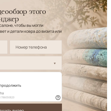
еообзор этого
енджер
салоне, чтобы вы могли
вет и детали ковра до визита или
лучить видео