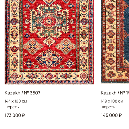
Kazakh / № 3507
Kazakh / № 
144 x 100 см
149 x 108 см
шерсть
шерсть
173 000 ₽
145 000 ₽