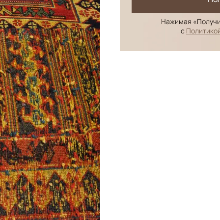
Нажимая «Получи
с
Политико