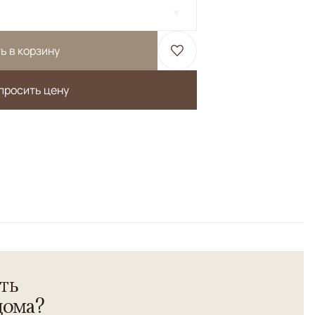
ь в корзину
просить цену
> Иран. 100% шерсть.</br> Старинная технология
/br>
ть
дома?