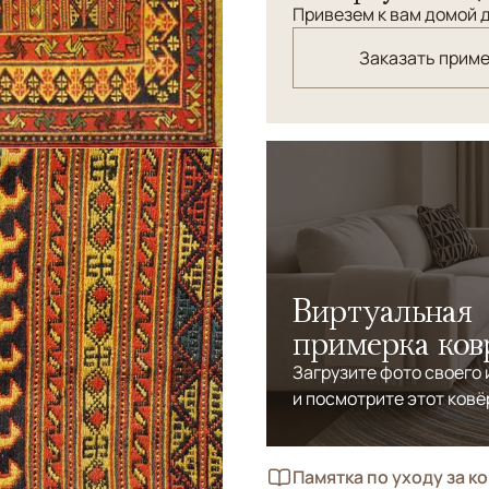
Привезем к вам домой д
Заказать прим
Виртуальная
примерка ков
Загрузите фото своего
и посмотрите этот ковё
Памятка по уходу за к