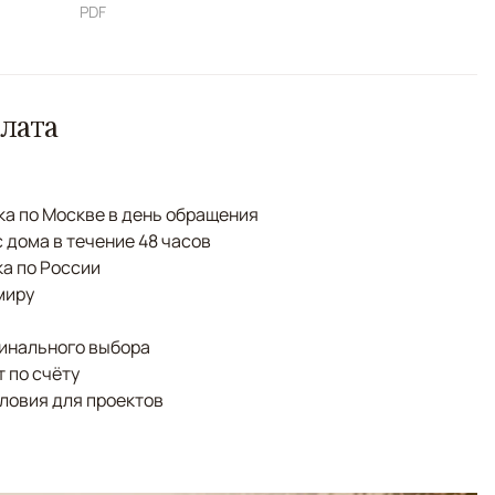
PDF
лата
а по Москве в день обращения
с дома в течение 48 часов
а по России
миру
финального выбора
 по счёту
ловия для проектов