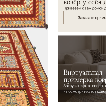
ковёр у себя 
Привезем к вам домой д
Заказать прим
Виртуальная
примерка ков
Загрузите фото своего
и посмотрите этот ковё