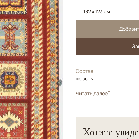
182 x 123 см
Добавит
За
Состав
шерсть
Стиль
Читать далее
Килимы и сумахи
Сложная комбинированная 
в орнаменте.</br>100% ше
Хотите увиде