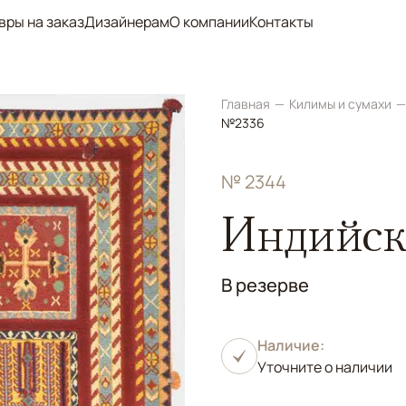
вры на заказ
Дизайнерам
О компании
Контакты
Главная
Килимы и сумахи
№2336
№ 2344
Индийск
В резерве
Наличие:
Уточните о наличии