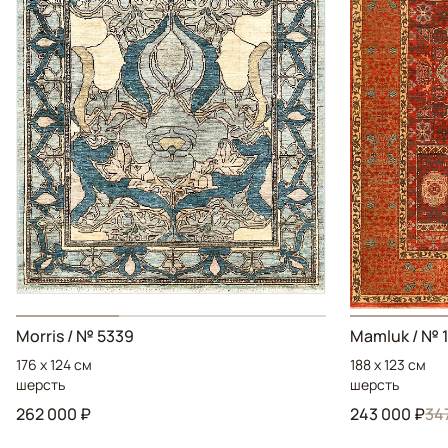
Morris / № 5339
Mamluk / № 1
176 x 124 см
188 x 123 см
шерсть
шерсть
262 000 ₽
243 000 ₽
34