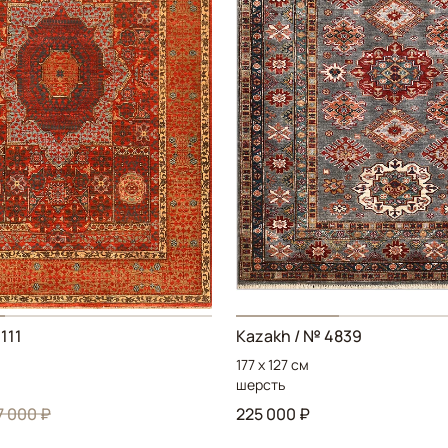
111
Kazakh / № 4839
177 x 127 см
шерсть
7 000 ₽
225 000 ₽