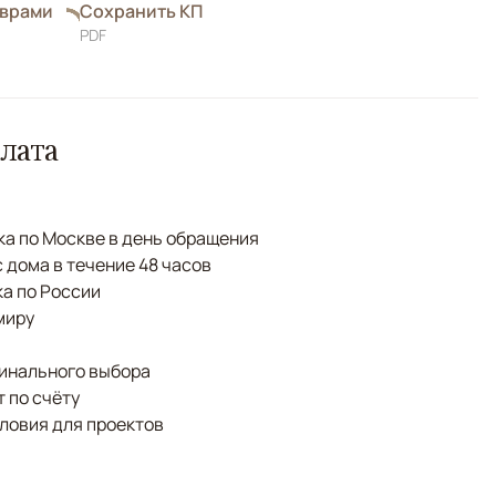
оврами
Сохранить КП
PDF
лата
а по Москве в день обращения
с дома в течение 48 часов
а по России
миру
финального выбора
 по счёту
ловия для проектов