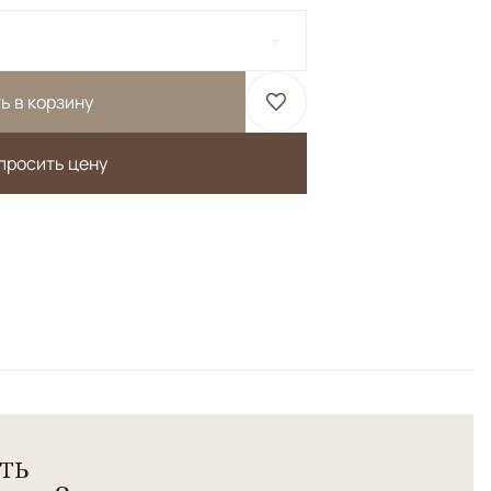
ь в корзину
просить цену
техника: сочетание ворсовых и безворсовых элементов
рсть.<br>
ть