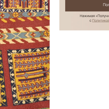
По
Нажимая «Получи
с
Политико