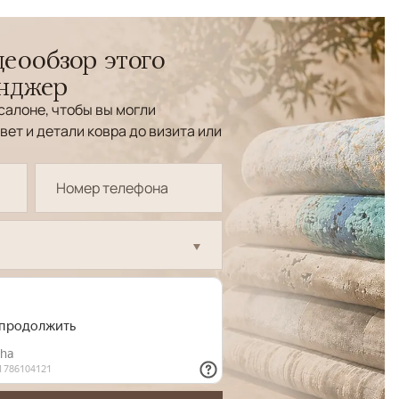
еообзор этого
енджер
салоне, чтобы вы могли
вет и детали ковра до визита или