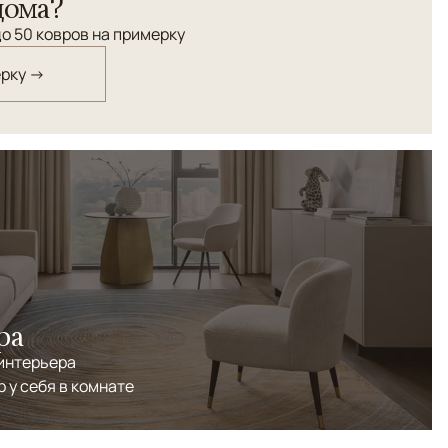
дома?
о 50 ковров на примерку
ерку →
ра
 интерьера
р у себя в комнате