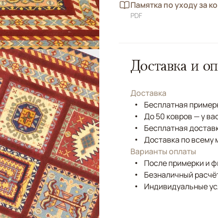
Памятка по уходу за к
PDF
Доставка и оп
Доставка
Бесплатная примерк
До 50 ковров — у ва
Бесплатная доставк
Доставка по всему 
Варианты оплаты
После примерки и 
Безналичный расчёт
Индивидуальные ус