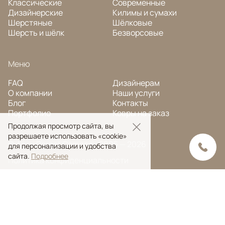
Классические
Современные
Дизайнерские
Килимы и сумахи
Шерстяные
Шёлковые
Шерсть и шёлк
Безворсовые
Меню
FAQ
Дизайнерам
О компании
Наши услуги
Блог
Контакты
Портфолио
Ковры на заказ
Продолжая просмотр сайта, вы
разрешаете использовать «cookie»
© Ansy Carpet Company 2005 — 2026
для персонализации и удобства
сайта.
Подробнее
Политика конфиденциальности
Поиск ковра
Поиск