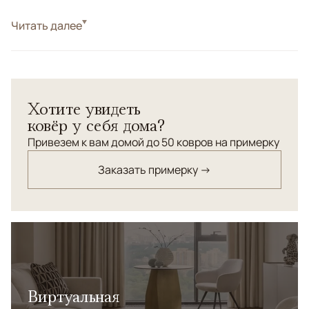
Стиль
Читать далее
Килимы и сумахи
Соткана в Дагестане в 80-х годах прошлого века.<br />
Старинная технология плетения. <br />Шерсть 100%.
Хотите увидеть
ковёр у себя дома?
Привезем к вам домой до 50 ковров на примерку
Заказать примерку →
Виртуальная