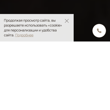
Продолжая просмотр сайта, вы
разрешаете использовать «cookie»
для персонализации и удобства
сайта.
Подробнее
Содержание статьи
Основные признаки стиля
Ковры лофт в интерьере
Лофт ковры в каталоге ANSY Carpet Company
Модный, эксцентричный, вдохновляющий
и при этом удобный и ненавязчивый –