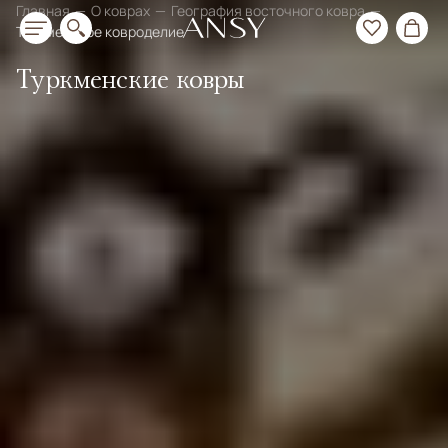
Главная
О коврах
География восточного ковра
Туркменское ковроделие
Туркменские ковры