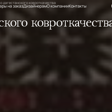
о дагестанского ковроткачества
вры на заказ
Дизайнерам
О компании
Контакты
ского ковроткачеств