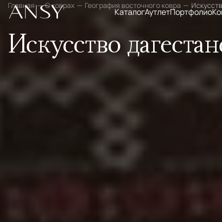
Главная
О коврах
География восточного ковра
Искусств
Каталог
Аутлет
Портфолио
Ко
Искусство дагестан