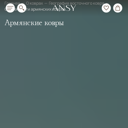
Главная
О коврах
География восточного ковра
Особенности армянских ковров
Армянские ковры